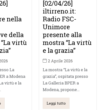
26]
[02/04/26]
iltirreno.it:
e nella
Radio FSC-
Unimore
ive della
presente alla
“La virtù
mostra “La virtù
zia”
e la grazia”
 2026
2 Aprile 2026
resso La
La mostra “La virtù e la
PER a Modena
grazia”, ospitata presso
a virtù e la
La Galleria BPER a
…
Modena, propone…
o
Leggi tutto