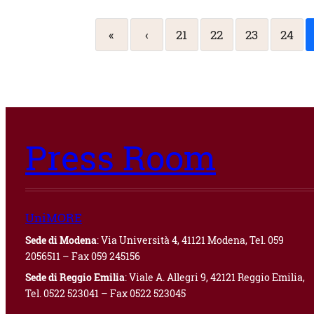
«
‹
21
22
23
24
Press Room
UniMORE
Sede di Modena
: Via Università 4, 41121 Modena, Tel. 059
2056511 – Fax 059 245156
Sede di Reggio Emilia
: Viale A. Allegri 9, 42121 Reggio Emilia,
Tel. 0522 523041 – Fax 0522 523045