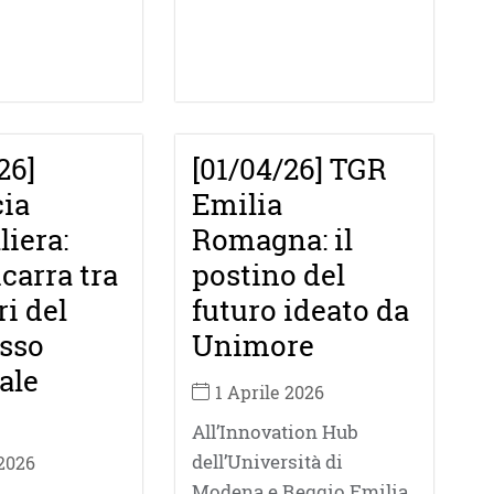
26]
[01/04/26] TGR
ia
Emilia
iera:
Romagna: il
icarra tra
postino del
ri del
futuro ideato da
sso
Unimore
ale
1 Aprile 2026
All’Innovation Hub
dell’Università di
 2026
Modena e Reggio Emilia