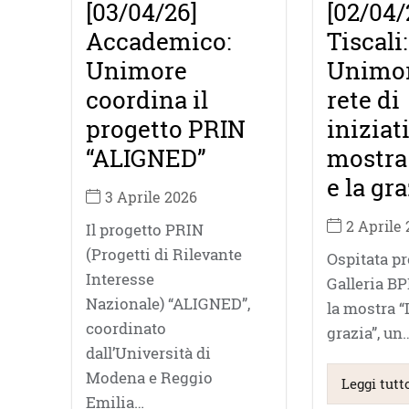
[03/04/26]
[02/04/
Accademico:
Tiscali:
Unimore
Unimor
coordina il
rete di
progetto PRIN
iniziat
“ALIGNED”
mostra 
e la gra
3 Aprile 2026
2 Aprile
Il progetto PRIN
(Progetti di Rilevante
Ospitata p
Interesse
Galleria B
Nazionale) “ALIGNED”,
la mostra “L
coordinato
grazia”, un
dall’Università di
Modena e Reggio
Leggi tutt
Emilia…