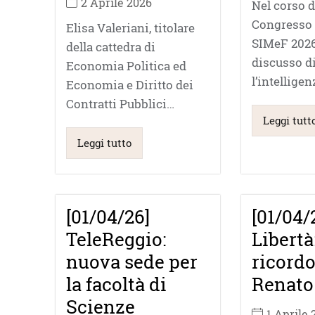
2 Aprile 2026
Nel corso d
Congresso 
Elisa Valeriani, titolare
SIMeF 2026
della cattedra di
discusso d
Economia Politica ed
l’intelligen
Economia e Diritto dei
Contratti Pubblici…
Leggi tutt
Leggi tutto
[01/04/26]
[01/04/
TeleReggio:
Libertà:
nuova sede per
ricordo
la facoltà di
Renato
Scienze
1 Aprile 