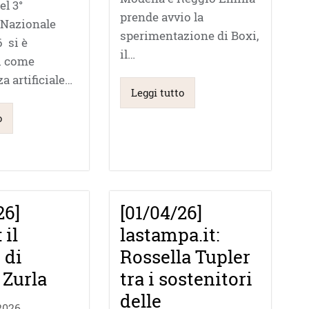
el 3°
prende avvio la
Nazionale
sperimentazione di Boxi,
 si è
il…
i come
za artificiale…
Leggi tutto
o
26]
[01/04/26]
 il
lastampa.it:
 di
Rossella Tupler
 Zurla
tra i sostenitori
delle
2026