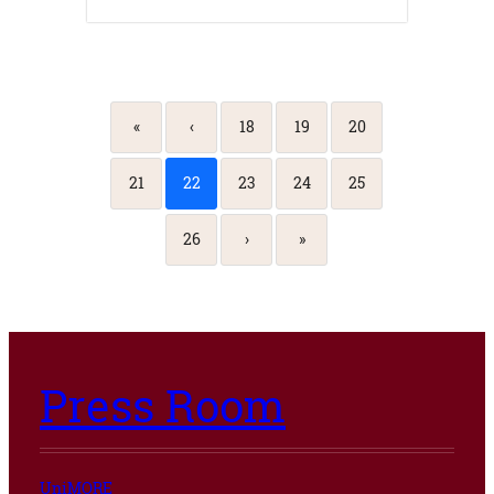
«
‹
18
19
20
21
22
23
24
25
26
›
»
Press Room
UniMORE