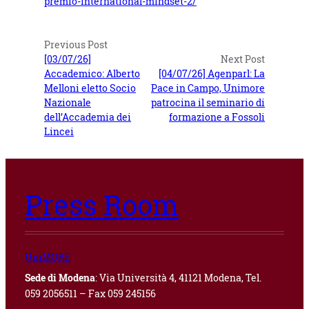
premio-international-mindset-2/
Previous Post
[03/07/26]
Next Post
Accademico: Alberto
[04/07/26] Agenparl: La
Melloni eletto Socio
Pace in Campo, Unimore
Nazionale
patrocina il seminario di
dell’Accademia dei
formazione a Fossoli
Lincei
Press Room
UniMORE
Sede di Modena
: Via Università 4, 41121 Modena, Tel.
059 2056511 – Fax 059 245156