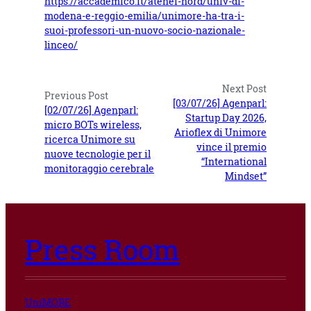
https://accademico.it/atenei-nord/univ-di-
modena-e-reggio-emilia/unimore-ha-tra-i-
suoi-professori-un-nuovo-socio-nazionale-
linceo/
Next Post
Previous Post
[03/07/26] Agenparl:
[02/07/26] Agenparl:
Startup Day 2026,
micro BOTs wireless,
Arioflex di Unimore
ricerca Unimore su
vince il premio
nuove tecnologie per il
“International
monitoraggio cerebrale
Mindset”
Press Room
UniMORE