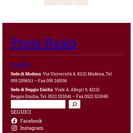
Press Room
UniMORE
Sede di Modena
: Via Università 4, 41121 Modena, Tel.
059 2056511 – Fax 059 245156
Sede di Reggio Emilia
: Viale A. Allegri 9, 42121
Reggio Emilia, Tel. 0522 523041 – Fax 0522 523045
C
e
SEGUICI
r
Facebook
c
a
Instagram