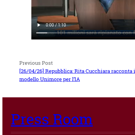
Previous Post
[26/04/26] Repubblica: Rita Cucchiara racconta i
modello Unimore per l’IA
Press Room