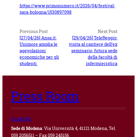
https://www.primonumero.it/2026/04/festival-
sara-bologna/1530897098
Previous Post
Next Post
[27/04/26] Ansa.it:
[29/04/26] TeleReggio:
Unimore amplia le
visita al cantiere dell’ex
agevolazioni
seminario, futura sede
economiche per gli
della facoltà di
studenti
infermieristica
Press Room
UniMORE
Sede di Modena
: Via Università 4, 41121 Modena, Tel.
059 2056511 – Fax 059 245156