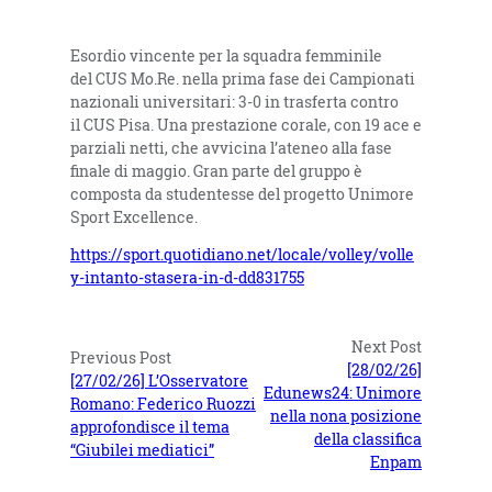
Esordio vincente per la squadra femminile
del CUS Mo.Re. nella prima fase dei Campionati
nazionali universitari: 3-0 in trasferta contro
il CUS Pisa. Una prestazione corale, con 19 ace e
parziali netti, che avvicina l’ateneo alla fase
finale di maggio. Gran parte del gruppo è
composta da studentesse del progetto Unimore
Sport Excellence.
https://sport.quotidiano.net/locale/volley/volle
y-intanto-stasera-in-d-dd831755
Next Post
Previous Post
[28/02/26]
[27/02/26] L’Osservatore
Edunews24: Unimore
Romano: Federico Ruozzi
nella nona posizione
approfondisce il tema
della classifica
“Giubilei mediatici”
Enpam