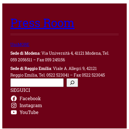
Press Room
UniMORE
Sede di Modena
: Via Università 4, 41121 Modena, Tel.
059 2056511 – Fax 059 245156
Sede di Reggio Emilia
: Viale A. Allegri 9, 42121
Reggio Emilia, Tel. 0522 523041 – Fax 0522 523045
C
e
SEGUICI
r
Facebook
c
a
Instagram
YouTube