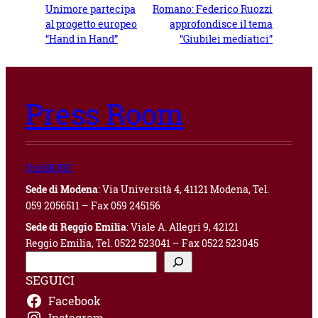
Unimore partecipa
Romano: Federico Ruozzi
al progetto europeo
approfondisce il tema
“Hand in Hand”
“Giubilei mediatici”
Press Room
UniMORE
Sede di Modena
: Via Università 4, 41121 Modena, Tel.
059 2056511 – Fax 059 245156
Sede di Reggio Emilia
: Viale A. Allegri 9, 42121
Reggio Emilia, Tel. 0522 523041 – Fax 0522 523045
C
e
SEGUICI
r
Facebook
c
a