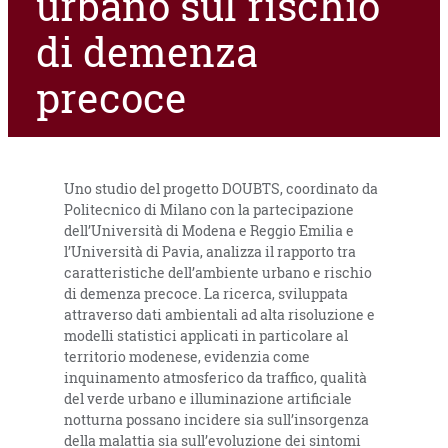
urbano sul rischio
di demenza
precoce
Uno studio del progetto DOUBTS, coordinato da
Politecnico di Milano con la partecipazione
dell’Università di Modena e Reggio Emilia e
l’Università di Pavia, analizza il rapporto tra
caratteristiche dell’ambiente urbano e rischio
di demenza precoce. La ricerca, sviluppata
attraverso dati ambientali ad alta risoluzione e
modelli statistici applicati in particolare al
territorio modenese, evidenzia come
inquinamento atmosferico da traffico, qualità
del verde urbano e illuminazione artificiale
notturna possano incidere sia sull’insorgenza
della malattia sia sull’evoluzione dei sintomi