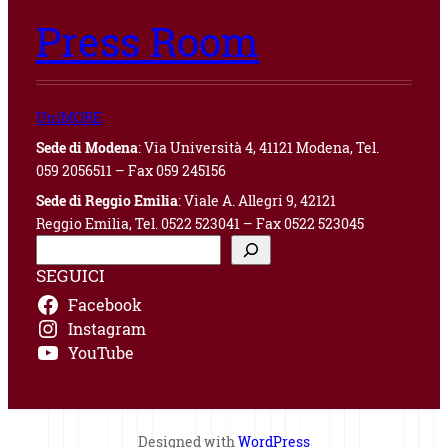
Press Room
UniMORE
Sede di Modena
: Via Università 4, 41121 Modena, Tel.
059 2056511 – Fax 059 245156
Sede di Reggio Emilia
: Viale A. Allegri 9, 42121
Reggio Emilia, Tel. 0522 523041 – Fax 0522 523045
C
e
SEGUICI
r
Facebook
c
a
Instagram
YouTube
Designed with
WordPress