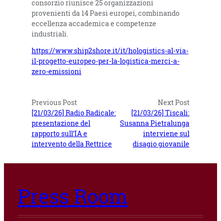
consorzio riunisce 25 organizzazioni
provenienti da 14 Paesi europei, combinando
eccellenza accademica e competenze
industriali.
https://www.ship2shore.it/it/hologistics-al-via-
il-progetto-europeo-per-la-logistica-merci-a-
zero-emissioni
Previous Post
Next Post
[21/03/26] Radio Radicale:
[21/03/26] Tiscali:
presentazione del
Susanna Pietralunga
rapporto sull’IA e
interviene sul
intervento della Rettrice
disagio giovanile
Press Room