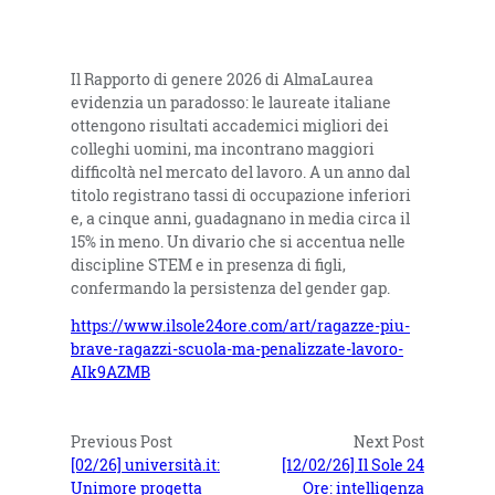
Il Rapporto di genere 2026 di AlmaLaurea
evidenzia un paradosso: le laureate italiane
ottengono risultati accademici migliori dei
colleghi uomini, ma incontrano maggiori
difficoltà nel mercato del lavoro. A un anno dal
titolo registrano tassi di occupazione inferiori
e, a cinque anni, guadagnano in media circa il
15% in meno. Un divario che si accentua nelle
discipline STEM e in presenza di figli,
confermando la persistenza del gender gap.
https://www.ilsole24ore.com/art/ragazze-piu-
brave-ragazzi-scuola-ma-penalizzate-lavoro-
AIk9AZMB
Previous Post
Next Post
[02/26] università.it:
[12/02/26] Il Sole 24
Unimore progetta
Ore: intelligenza