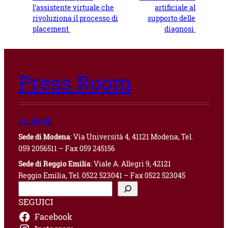
l’assistente virtuale che
artificiale al
rivoluziona il processo di
supporto delle
placement
diagnosi
Press Room
UniMORE
Sede di Modena
: Via Università 4, 41121 Modena, Tel.
059 2056511 – Fax 059 245156
Sede di Reggio Emilia
: Viale A. Allegri 9, 42121
Reggio Emilia, Tel. 0522 523041 – Fax 0522 523045
C
e
SEGUICI
r
Facebook
c